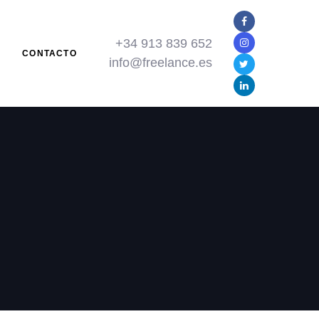
+34 913 839 652
N
CONTACTO
info@freelance.es