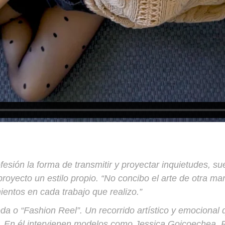
esión la forma de transmitir y proyectar inquietudes, 
royecto un estilo propio. “No concibo el arte de otra m
ientos en cada trabajo que realizo.”
a o “Fashion Reel”. Un recorrido artístico y emocional 
 En él intervienen modelos como Jessica Goicoechea, Riv