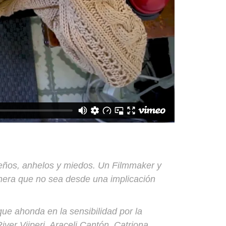
sueños, anhelos y miedos. Un Filmmaker y
anera que no sea desde una implicación
que ahonda en la sensibilidad por la
er Viiperi, Araceli Cantón, Catriona