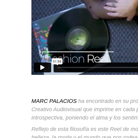
MARC PALACIOS
ha encontrado en su prof
Creativo Audiovisual que imprime en cada p
introspectiva, poniendo el alma y los sentim
Reflejo de esta filosofía es este
Reel de mod
belleza, la moda y el mundo que nos rodea.