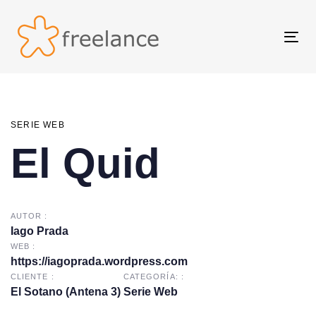
Skip
Skip
links
to
Tog
primary
nav
navigation
Skip
to
content
SERIE WEB
El Quid
AUTOR :
Iago Prada
WEB :
https://iagoprada.wordpress.com
CLIENTE :
CATEGORÍA: :
El Sotano (Antena 3)
Serie Web